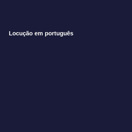
Pedir orçamento com Fernanda
Resende
Locução em português
OUVIR
00:00
OUVIR
00:00