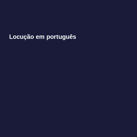
Pedir orçamento com Malu
Pontes
Locução em português
OUVIR
00:00
OUVIR
00:00