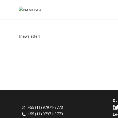
[newsletter]
Qu
Fa
+55 (11) 97971-8773
Env
+55 (11) 97971-8773
Lo