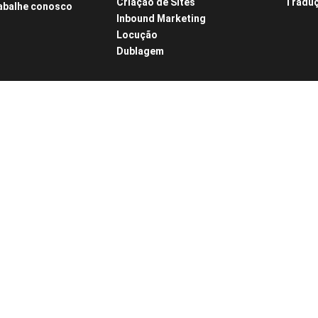
Criação de Sites
Traduç
abalhe conosco
Inbound Marketing
Locução
Dublagem