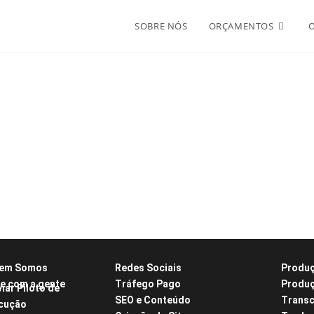
SOBRE NÓS
ORÇAMENTOS
em Somos
Redes Sociais
Produç
le com a gente
Tráfego Pago
Produç
iar Piloto de
SEO e Conteúdo
Transc
cução