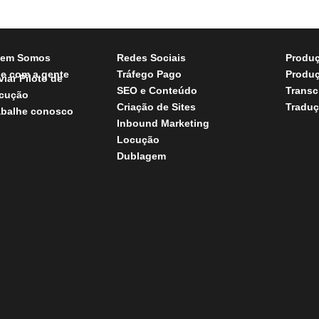
em Somos
Redes Sociais
Produç
le com a gente
Tráfego Pago
Produç
viar Piloto de
SEO e Conteúdo
Transc
cução
Criação de Sites
Traduç
abalhe conosco
Inbound Marketing
Locução
Dublagem