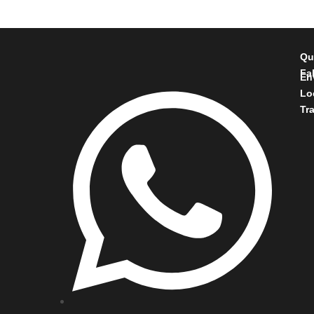
Qu
Fa
En
Lo
Tr