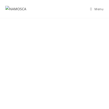
Menu
Maíla Camppozana