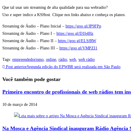
Que tal usar um streaming de alta qualidade para sua webradio?
Uso e super indico a KSHost. Clique nos links abaixo e conheça os planos.
Streaming de Áudio – Plano Inicial –
https://goo.gl/JP9FPp
Streaming de Áudio – Plano I –
https://goo.gl/D1b4Hz
Streaming de Áudio – Plano II –
https://goo.gl/ELSfRW
Streaming de Áudio – Plano III –
https://goo.gl/VMPZI1
Tags
:
empreendedorismo
,
online
,
rádio
,
web
,
web rádio
Post anterior
Segunda edição do EPWBR será realizada em São Paulo
Você também pode gostar
Primeiro encontro de profissionais de web rádios tem ins
10 de março de 2014
Na Mosca e Agência Sindical inauguram Rádio Agência S